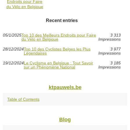
Endroits pour Faire
du Vélo en Belgique
Recent entries
05/1/2025
Top 10 des Meilleurs Endroits pour Faire
3 313
du Vélo en Belgique
Impressions
28/12/2024
Top 10 des Cyclistes Belges les Plus
3 977
Légendaires
Impressions
19/12/2024
Le Cyclisme en Belgique : Tout Savoir
3 185
sur un Phénomène National
Impressions
ktpauwels.be
Table of Contents
Blog