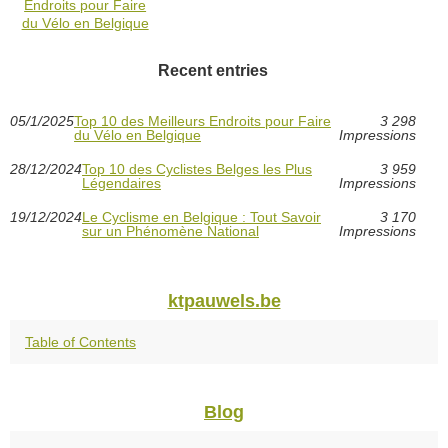
Endroits pour Faire
du Vélo en Belgique
Recent entries
05/1/2025
Top 10 des Meilleurs Endroits pour Faire
3 298
du Vélo en Belgique
Impressions
28/12/2024
Top 10 des Cyclistes Belges les Plus
3 959
Légendaires
Impressions
19/12/2024
Le Cyclisme en Belgique : Tout Savoir
3 170
sur un Phénomène National
Impressions
ktpauwels.be
Table of Contents
Blog